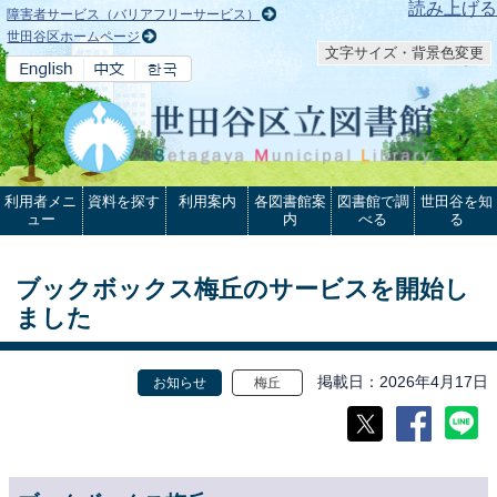
本文へ
読み上げる
障害者サービス（バリアフリーサービス）
世田谷区ホームページ
文字サイズ・背景色変更
利用者メニ
資料を探す
利用案内
各図書館案
図書館で調
世田谷を知
ュー
内
べる
る
ブックボックス梅丘のサービスを開始し
ました
掲載日
2026年4月17日
お知らせ
梅丘