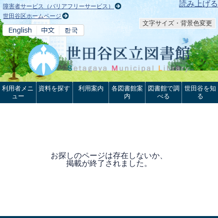
本文へ
読み上げる
障害者サービス（バリアフリーサービス）
世田谷区ホームページ
文字サイズ・背景色変更
利用者メニ
資料を探す
利用案内
各図書館案
図書館で調
世田谷を知
ュー
内
べる
る
お探しのページは存在しないか、
掲載が終了されました。