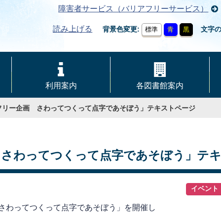
障害者サービス（バリアフリーサービス）
読み上げる
背景色変更
文字
標準
青
黒
利用案内
各図書館案内
フリー企画 さわってつくって点字であそぼう」テキストページ
 さわってつくって点字であそぼう」テ
イベント
 さわってつくって点字であそぼう」を開催し