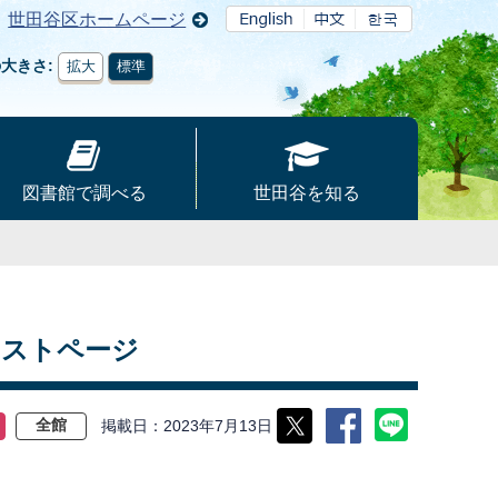
世田谷区ホームページ
の大きさ
拡大
標準
図書館で調べる
世田谷を知る
キストページ
掲載日
2023年7月13日
全館