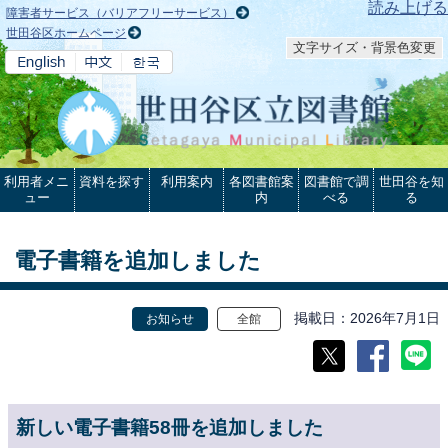
本文へ
読み上げる
障害者サービス（バリアフリーサービス）
世田谷区ホームページ
文字サイズ・背景色変更
利用者メニ
資料を探す
利用案内
各図書館案
図書館で調
世田谷を知
ュー
内
べる
る
電子書籍を追加しました
掲載日
2026年7月1日
お知らせ
全館
新しい電子書籍58冊を追加しました