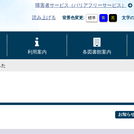
障害者サービス（バリアフリーサービス）
読み上げる
背景色変更
文字
標準
青
黒
利用案内
各図書館案内
した
お知ら