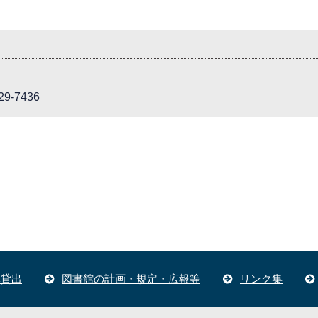
9-7436
体貸出
図書館の計画・規定・広報等
リンク集