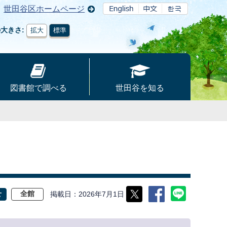
世田谷区ホームページ
の大きさ
拡大
標準
図書館で調べる
世田谷を知る
掲載日
2026年7月1日
せ
全館