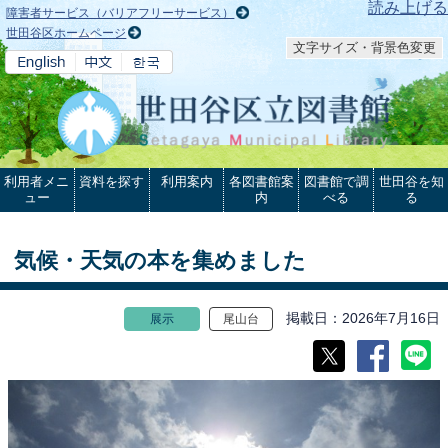
本文へ
読み上げる
障害者サービス（バリアフリーサービス）
世田谷区ホームページ
文字サイズ・背景色変更
利用者メニ
資料を探す
利用案内
各図書館案
図書館で調
世田谷を知
ュー
内
べる
る
気候・天気の本を集めました
掲載日
2026年7月16日
展示
尾山台