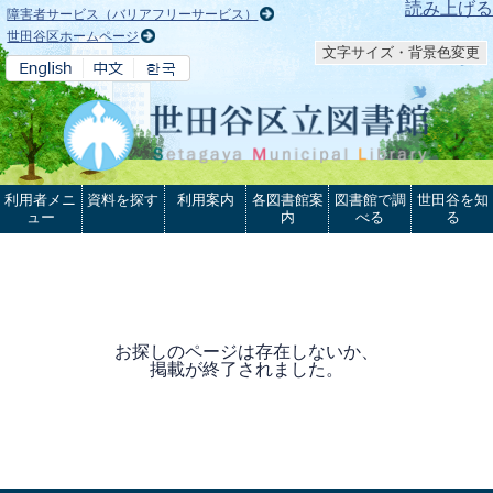
本文へ
読み上げる
障害者サービス（バリアフリーサービス）
世田谷区ホームページ
文字サイズ・背景色変更
利用者メニ
資料を探す
利用案内
各図書館案
図書館で調
世田谷を知
ュー
内
べる
る
お探しのページは存在しないか、
掲載が終了されました。