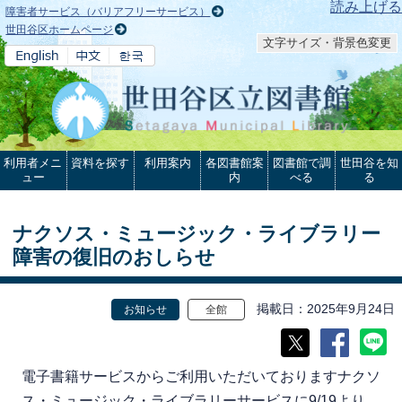
本文へ
読み上げる
障害者サービス（バリアフリーサービス）
世田谷区ホームページ
文字サイズ・背景色変更
利用者メニ
資料を探す
利用案内
各図書館案
図書館で調
世田谷を知
ュー
内
べる
る
ナクソス・ミュージック・ライブラリー
障害の復旧のおしらせ
掲載日
2025年9月24日
お知らせ
全館
電子書籍サービスからご利用いただいておりますナクソ
ス・ミュージック・ライブラリーサービスに9/19より、