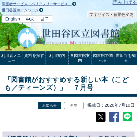
本文へ
読み上げる
障害者サービス（バリアフリーサービス）
世田谷区ホームページ
文字サイズ・背景色変更
利用者メニ
資料を探す
利用案内
各図書館案
図書館で調
世田谷を知
ュー
内
べる
る
「図書館がおすすめする新しい本（こど
も／ティーンズ）」 ７月号
掲載日
2020年7月10日
お知らせ
全館