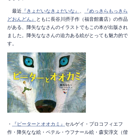
最近
『きょだいなきょだいな』
、
『めっきらもっきら
どおんどん』
ともに長谷川摂子作（福音館書店）の作品
がある、降矢ななさんのイラストでもこの本が出版され
ました。降矢ななさんの迫力ある絵がとっても魅力的で
す。
・
『ピーターとオオカミ』
セルゲイ・プロコフィエフ
作・降矢なな絵・ペテル・ウフナール絵・森安淳文（偕