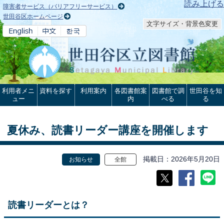
本文へ
読み上げる
障害者サービス（バリアフリーサービス）
世田谷区ホームページ
文字サイズ・背景色変更
利用者メニ
資料を探す
利用案内
各図書館案
図書館で調
世田谷を知
ュー
内
べる
る
夏休み、読書リーダー講座を開催します
掲載日
2026年5月20日
お知らせ
全館
読書リーダーとは？