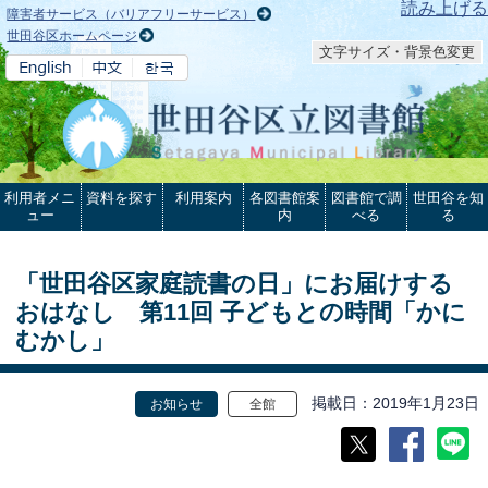
本文へ
読み上げる
障害者サービス（バリアフリーサービス）
世田谷区ホームページ
文字サイズ・背景色変更
利用者メニ
資料を探す
利用案内
各図書館案
図書館で調
世田谷を知
ュー
内
べる
る
「世田谷区家庭読書の日」にお届けする
おはなし 第11回 子どもとの時間「かに
むかし」
掲載日
2019年1月23日
お知らせ
全館