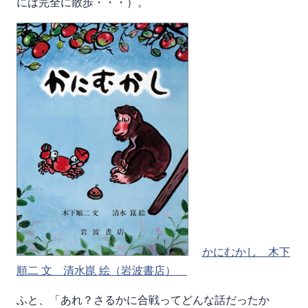
には完全に散歩・・・）。
かにむかし 木下
順二 文 清水崑 絵（岩波書店）
ふと、「あれ？さるかに合戦ってどんな話だったか