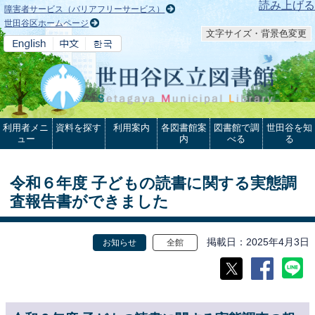
本文へ
読み上げる
障害者サービス（バリアフリーサービス）
世田谷区ホームページ
文字サイズ・背景色変更
利用者メニ
資料を探す
利用案内
各図書館案
図書館で調
世田谷を知
ュー
内
べる
る
令和６年度 子どもの読書に関する実態調
査報告書ができました
掲載日
2025年4月3日
お知らせ
全館