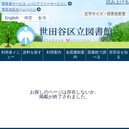
本文へ
読み上げる
障害者サービス（バリアフリーサービス）
世田谷区ホームページ
文字サイズ・背景色変更
利用者メニ
資料を探す
利用案内
各図書館案
図書館で調
世田谷を知
ュー
内
べる
る
お探しのページは存在しないか、
掲載が終了されました。