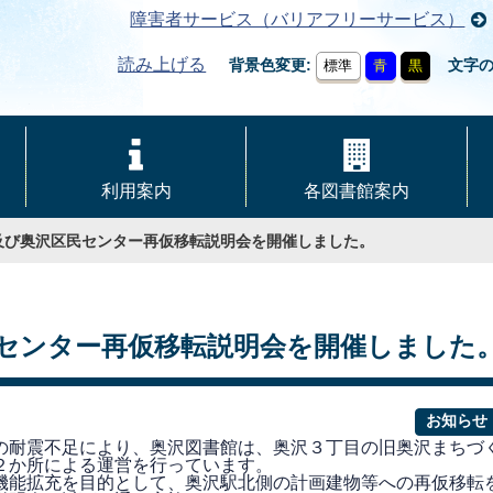
障害者サービス（バリアフリーサービス）
読み上げる
背景色変更
文字
標準
青
黒
利用案内
各図書館案内
及び奥沢区民センター再仮移転説明会を開催しました。
センター再仮移転説明会を開催しました
お知らせ
耐震不足により、奥沢図書館は、奥沢３丁目の旧奥沢まちづ
２か所による運営を行っています。
能拡充を目的として、奥沢駅北側の計画建物等への再仮移転