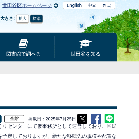
世田谷区ホームページ
の大きさ
拡大
標準
図書館で調べる
世田谷を知る
。
掲載日
2025年7月25日
全館
くりセンターにて仮事務所として運営しており、区民
を予定しておりますが、新たな移転先の規模や配置な