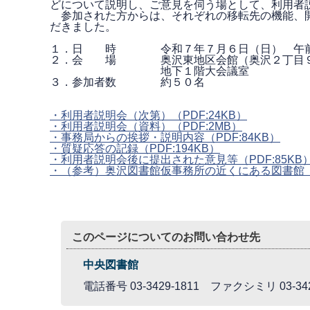
どについて説明し、ご意見を伺う場として、利用者
参加された方からは、それぞれの移転先の機能、開
だきました。
１．日 時 令和７年７月６日（日） 午前
２．会 場 奥沢東地区会館（奥沢２丁目９
地下１階大会議室
３．参加者数 約５０名
・利用者説明会（次第）
（PDF:24KB）
・利用者説明会（資料）
（PDF:2MB）
・事務局からの挨拶・説明内容
（PDF:84KB）
・質疑応答の記録
（PDF:194KB）
・利用者説明会後に提出された意見等
（PDF:85KB
・（参考）奥沢図書館仮事務所の近くにある図書館
このページについてのお問い合わせ先
中央図書館
電話番号 03-3429-1811 ファクシミリ 03-342