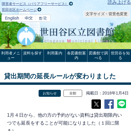
本文へ
読み上げる
障害者サービス（バリアフリーサービス）
世田谷区ホームページ
文字サイズ・背景色変更
利用者メニ
資料を探す
利用案内
各図書館案
図書館で調
世田谷を知
ュー
内
べる
る
貸出期間の延長ルールが変わりました
掲載日
2018年1月4日
お知らせ
全館
1月４日から、他の方の予約がない資料は貸出期限内い
つでも延長をすることが可能になりました（１回に限
る）。