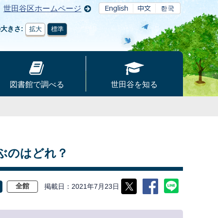
世田谷区ホームページ
の大きさ
拡大
標準
図書館で調べる
世田谷を知る
ぶのはどれ？
掲載日
2021年7月23日
全館