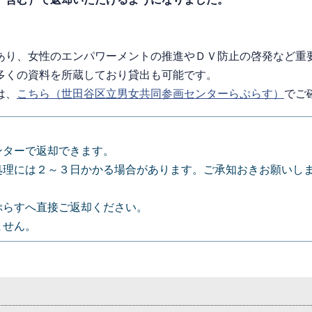
あり、女性のエンパワーメントの推進やＤＶ防止の啓発など重
多くの資料を所蔵しており貸出も可能です。
は、
こちら（世田谷区立男女共同参画センターらぷらす）
でご
ンターで返却できます。
処理には２～３日かかる場合があります。ご承知おきお願いし
。
ぷらすへ直接ご返却ください。
ません。