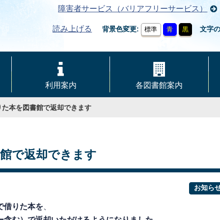
障害者サービス（バリアフリーサービス）
読み上げる
背景色変更
文字
標準
青
黒
利用案内
各図書館案内
りた本を図書館で返却できます
書館で返却できます
お知ら
で借りた本を
、
ー含む）で返却いただけるようになりました。