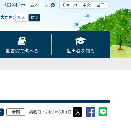
世田谷区ホームページ
の大きさ
拡大
標準
図書館で調べる
世田谷を知る
掲載日
2026年5月1日
せ
全館