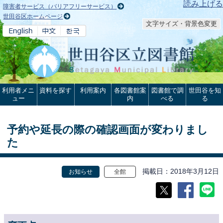
本文へ
読み上げる
障害者サービス（バリアフリーサービス）
世田谷区ホームページ
文字サイズ・背景色変更
利用者メニ
資料を探す
利用案内
各図書館案
図書館で調
世田谷を知
ュー
内
べる
る
予約や延長の際の確認画面が変わりまし
た
掲載日
2018年3月12日
お知らせ
全館