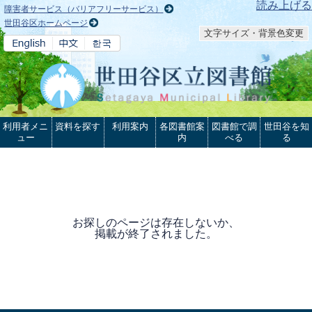
本文へ
読み上げる
障害者サービス（バリアフリーサービス）
世田谷区ホームページ
文字サイズ・背景色変更
利用者メニ
資料を探す
利用案内
各図書館案
図書館で調
世田谷を知
ュー
内
べる
る
お探しのページは存在しないか、
掲載が終了されました。