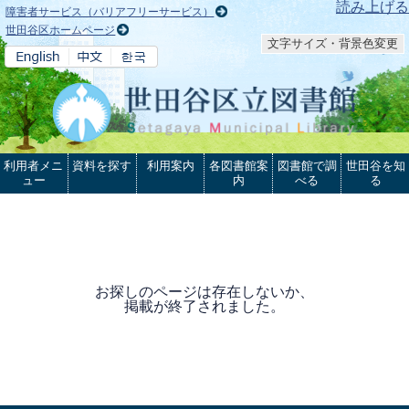
本文へ
読み上げる
障害者サービス（バリアフリーサービス）
世田谷区ホームページ
文字サイズ・背景色変更
利用者メニ
資料を探す
利用案内
各図書館案
図書館で調
世田谷を知
ュー
内
べる
る
お探しのページは存在しないか、
掲載が終了されました。