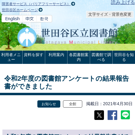
本文へ
読み上げる
障害者サービス（バリアフリーサービス）
世田谷区ホームページ
文字サイズ・背景色変更
利用者メニ
資料を探す
利用案内
各図書館案
図書館で調
世田谷を知
ュー
内
べる
る
令和2年度の図書館アンケートの結果報告
書ができました
掲載日
2021年4月30日
お知らせ
全館