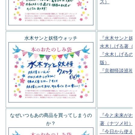
ス）
水木サンと妖怪ウォッチ
『水木サンと妖
水木しげる著（
『水木しげるの
版）
『京都怪談巡礼
なぜいつもあの商品を買ってしまうの
『今と未来がわ
か？
著（ナツメ社）
『今日から使え