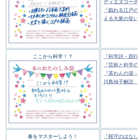
ディエヌコーポ
『戯れる江戸の
える大衆の笑い
ここから科学！？
『科学詩－四行
『芸術と科学の
『茶わんの湯－
川島禎子解説 
春をマスターしよう！
『桜守のはなし