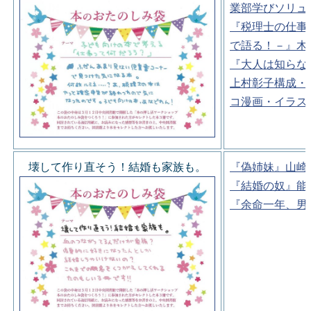
業部学びソリュ
『税理士の仕事
で語る！－』木
『大人は知らな
上村彰子構成・
コ漫画・イラス
壊して作り直そう！結婚も家族も。
『偽姉妹』山崎
『結婚の奴』能
『余命一年、男