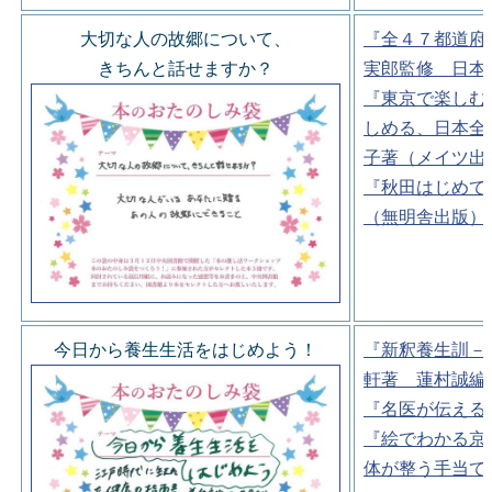
大切な人の故郷について、
『全４７都道府
きちんと話せますか？
実郎監修 日本
『東京で楽しむ
しめる、日本全
子著（メイツ出
『秋田はじめて
（無明舎出版）
今日から養生生活をはじめよう！
『新釈養生訓－
軒著 蓮村誠編
『名医が伝える
『絵でわかる京
体が整う手当て