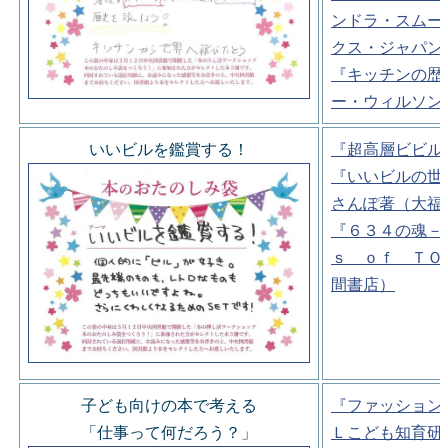
ンドラ・スムー
クス・ジャパン
『キッチンの歴
ー・ウィルソン
いいビルを鑑賞する！
『超高層ビビル
『いいビルの世
さんぽ著（大福
『６３４の魂－
ｓ ｏｆ ＴＯ
間書店）
子ども向けの本で考える
『ファッション
「仕事って何だろう？」
Ｌこども知育研