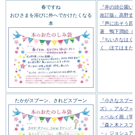
春ですね
『井の頭公園い
おひさまを浴びに外へでかけたくなる
改訂版』高野丈
本
『声に出そう四
著 鴨下潤絵（
『ちいさなはく
く ほてはまた
たかがスプーン、されどスプーン
『小さなスプー
ズ）』アルフ＝
＝ベルイ画（学
『森と木とスプ
－』ジョシュア