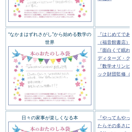
“なかまはずれさがし”から始める数学の
『はじめてであ
世界
（福音館書店）
『面白くて眠れ
ディターズ・グ
『数学オリンピ
ック財団監修（
日々の家事が楽しくなる本
『やってもやっ
たらその多さに