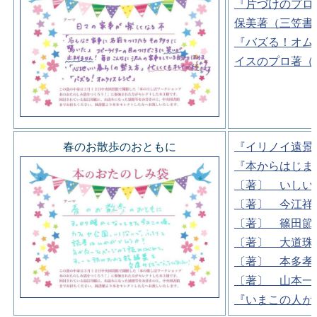
『片づけのプロ
保美著（三笠書
『バズる！オム
イスのプロ著（
春のお散歩のおともに
『イリノイ遠景
『本からはじま
〔著〕 いしい
〔著〕 今江祥
〔著〕 篠田節
〔著〕 大道珠
〔著〕 本多孝
〔著〕 山本一
『いまこの人が