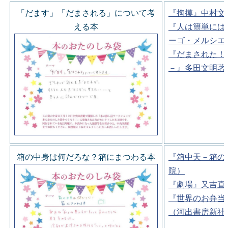
「だます」「だまされる」について考
『掏摸』中村文
える本
『人は簡単には
ーゴ・メルシエ
『だまされた！
－』多田文明著
箱の中身は何だろな？箱にまつわる本
『箱中天－箱の
院）
『劇場』又吉直
『世界のお弁当
（河出書房新社