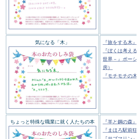
気になる「木」
『旅をする木』
『ぼくは考える
世界－』ポーシ
房）
『モチモチの木
ちょっと特殊な職業に就く人たちの本
『羊と鋼の森』
『まほろ駅前狂
『サブマリン』