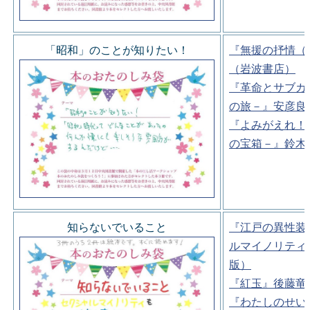
「昭和」のことが知りたい！
『無援の抒情（
（岩波書店）
『革命とサブカ
の旅－』安彦良
『よみがえれ！
の宝箱－』鈴木
知らないでいること
『江戸の異性装
ルマイノリティ
版）
『紅玉』後藤竜
『わたしのせい