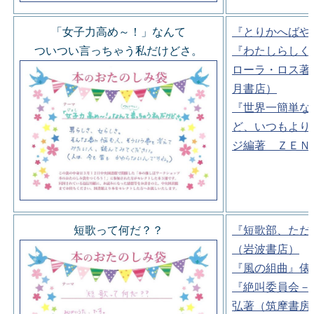
「女子力高め～！」なんて
『とりかへばや
ついつい言っちゃう私だけどさ。
『わたしらしく
ローラ・ロス著
月書店）
『世界一簡単な
ど、いつもより
ジ編著 ＺＥＮ
短歌って何だ？？
『短歌部、ただ
（岩波書店）
『風の組曲』俵
『絶叫委員会－
弘著（筑摩書房