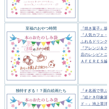
至福のおやつ時間
『焼き菓子』坂
『人気カフェ・
ふれるドリンク
『アレンジ＆ク
店のレシピとニ
ＡＦＥＲＥＳ編
独特すぎる！？面白絵画たち
『＃名画で学ぶ
『絵とき印象派
ド－』池上英洋