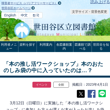
本文へ
読み上げる
障害者サービス（バリアフリーサービス）
世田谷区ホームページ
文字サイズ・背景色変更
利用者メニ
資料を探す
利用案内
各図書館案
図書館で調
世田谷を知
ュー
内
べる
る
「本の推し活ワークショップ」本のおた
のしみ袋の中に入っていたのは…？
掲載日
2023年4月1日
イベント
全館
3月12日（日曜日）に実施した「本の推し活ワークシ
ョップ」に参加した方々が選んだ本が入ったお楽しみ袋