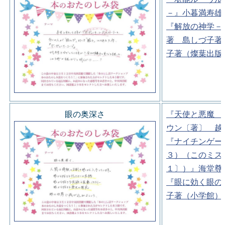
－』小暮満寿雄
『解放の神学－
著 島しづ子著
子著（燦葉出版
眼の奥深さ
『天使と悪魔 
ウン〔著〕 越
『ナイチンゲー
３）（このミス
１〕）』海堂尊
『眼に効く眼の
子著（小学館）