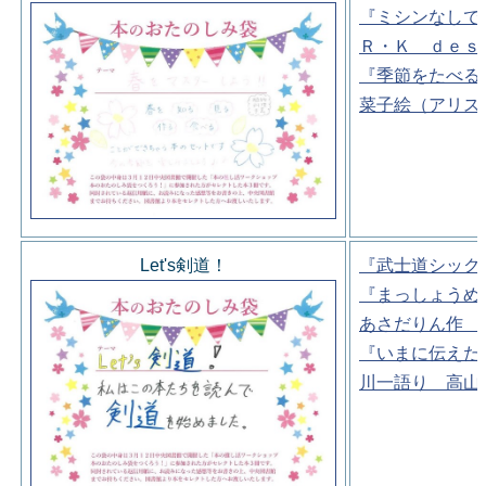
『ミシンなしで
Ｒ・Ｋ ｄｅｓ
『季節をたべる
菜子絵（アリス
Let's剣道！
『武士道シック
『まっしょうめ
あさだりん作 
『いまに伝えた
川一語り 高山