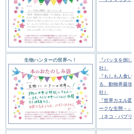
生物ハンターの世界へ！
『バッタを倒し
社）
『もしも人食い
る、動物界最強
社）
『世界カエル図
ークな生態－』
（ネコ・パブリ