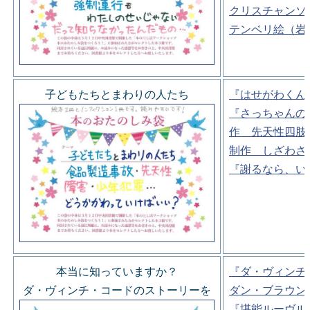
クリスチャンソ
テンベリ絵（岩
子どもたちとまわりの人たち
『はせがわくん
『さっちゃんの
作 先天性四肢
制作 しざわさ
『謝るなら、い
本当に知っていますか？
『ダ・ヴィンチ
ダ・ヴィンチ・コードのストーリーを
ダン・ブラウン
『堪能ルーヴル