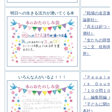
明日への生きる活力が湧いてくる本
『戦場の名言集
論新社）
『兵士は起つ－
潮社）
『女たちの辞世
つこ文 佐和井
所）
いろんな人がいるよ！！！
『Ｐｅｏｐｌｅ
ｒｋ Ｄｏｕｂ
『１００問１０
く」編集部編（
『子どもに聞か
本社）