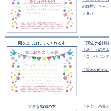
の廃墟たち－』
ション）
頭を空っぽにしてくれる本
『阿佐ケ谷姉妹
〔著〕（幻冬舎
『コッペパンの
ー）
『世界のかわい
大きな動物の本
『クジラの骨と