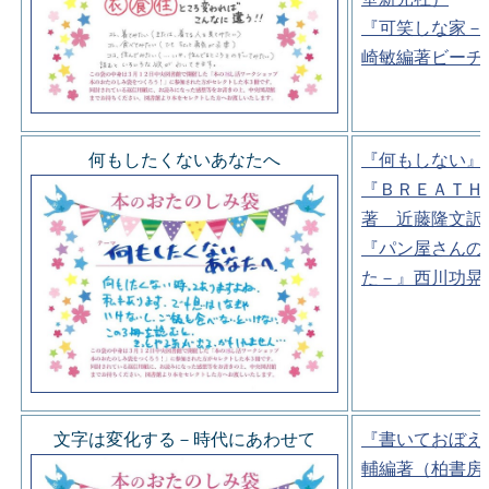
『可笑しな家－
崎敏編著ビーチ
何もしたくないあなたへ
『何もしない』
『ＢＲＥＡＴＨ
著 近藤隆文訳
『パン屋さんの
た－』西川功晃
文字は変化する－時代にあわせて
『書いておぼえ
輔編著（柏書房