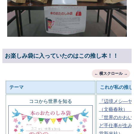
お楽しみ袋に入っていたのはこの推し本！！
テーマ
これが私の推し
ココから世界を知る
『辺境メシ―ヤ
（文藝春秋）
『世界のかわい
ど手仕事が生み
堂新光社）