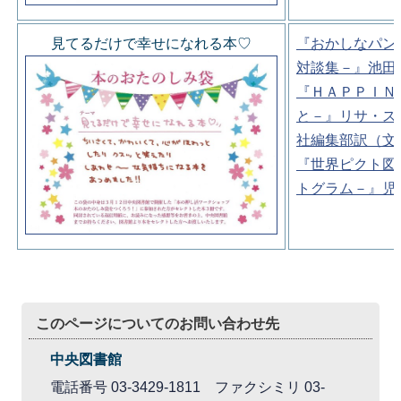
見てるだけで幸せになれる本♡
『おかしなパン
対談集－』池田
『ＨＡＰＰＩＮ
と－』リサ・ス
社編集部訳（文
『世界ピクト図
トグラム－』児
このページについてのお問い合わせ先
中央図書館
電話番号 03-3429-1811 ファクシミリ 03-