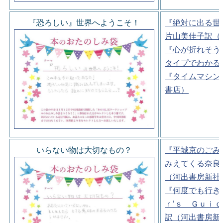
『恐ろしい』世界へようこそ！
『絶対に出る世
片山美佳子訳（
『心が折れそう
タイプでわかる
『タイムマシン
書店）
いらない物は大切なもの？
『平城京のごみ
みえてくる奈良
（河出書房新社
『何度でも行き
ｒ’ｓ Ｇｕｉ
訳（河出書房新