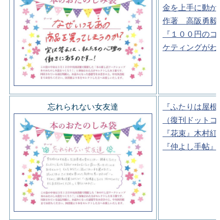
金を上手に動か
作著 高阪勇毅
『１００円のコ
ケティングがわ
忘れられない女友達
『ふたりは屋根
（復刊ドットコ
『花束』木村紅
『仲よし手帖』