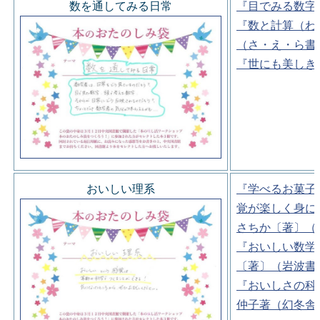
数を通してみる日常
『目でみる数字
『数と計算（わ
（さ・え・ら書
『世にも美しき
おいしい理系
『学べるお菓子
覚が楽しく身に
さちか〔著〕（
『おいしい数学
〔著〕（岩波書
『おいしさの科
仲子著（幻冬舎)