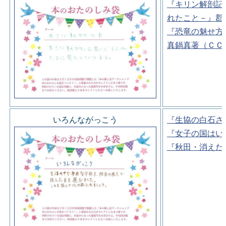
『キリン解剖記
れたこと－』郡
『恐竜の魅せ方
真鍋真著（ＣＣ
いろんながっこう
『生協の白石さ
『女子の国はい
『秋田・消えた