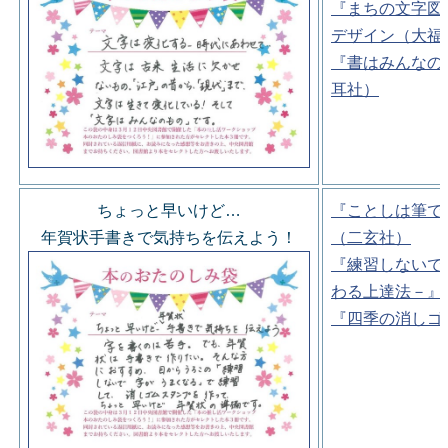
『まちの文字図
デザイン（大福
『書はみんなの
耳社）
ちょっと早いけど…
『ことしは筆で
年賀状手書きで気持ちを伝えよう！
（二玄社）
『練習しないで
わる上達法－』
『四季の消しゴ