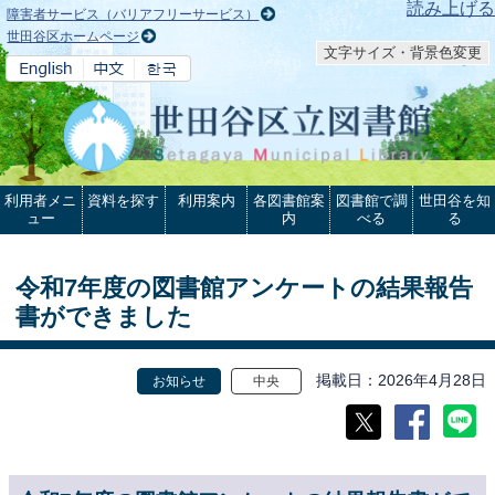
本文へ
読み上げる
障害者サービス（バリアフリーサービス）
世田谷区ホームページ
文字サイズ・背景色変更
利用者メニ
資料を探す
利用案内
各図書館案
図書館で調
世田谷を知
ュー
内
べる
る
令和7年度の図書館アンケートの結果報告
書ができました
掲載日
2026年4月28日
お知らせ
中央