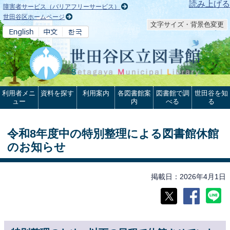
本文へ
読み上げる
障害者サービス（バリアフリーサービス）
世田谷区ホームページ
文字サイズ・背景色変更
利用者メニ
資料を探す
利用案内
各図書館案
図書館で調
世田谷を知
ュー
内
べる
る
令和8年度中の特別整理による図書館休館
のお知らせ
掲載日
2026年4月1日