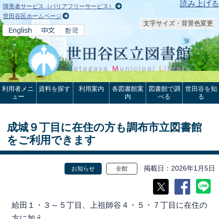
本文へ
読み上げる
障害者サービス（バリアフリーサービス）
世田谷区ホームページ
文字サイズ・背景色変更
利用者メニ
資料を探す
利用案内
各図書館案
図書館で調
世田谷を知
ュー
内
べる
る
成城９丁目に在住の方も調布市立図書館
をご利用できます
掲載日
2026年1月5日
お知らせ
全館
給田１・３～５丁目、上祖師谷４・５・７丁目に在住の
方に加え、