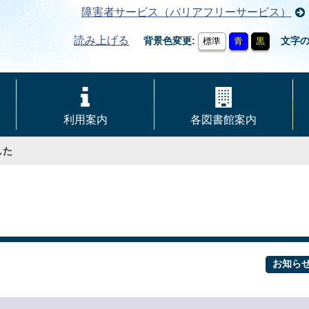
障害者サービス（バリアフリーサービス）
読み上げる
背景色変更
文字
標準
青
黒
利用案内
各図書館案内
した
お知ら