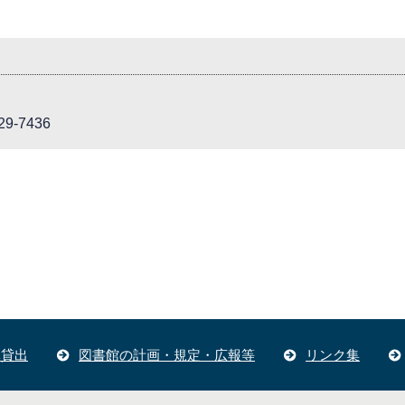
9-7436
体貸出
図書館の計画・規定・広報等
リンク集