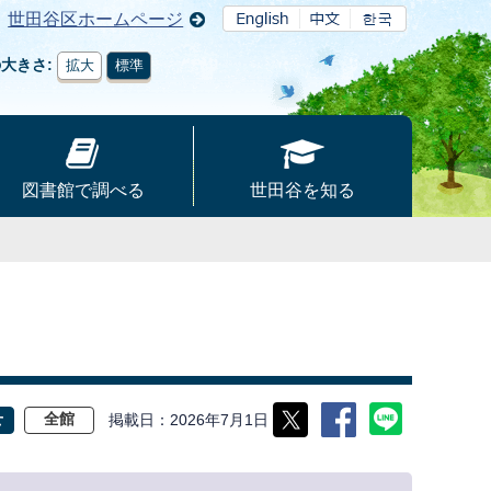
世田谷区ホームページ
の大きさ
拡大
標準
図書館で調べる
世田谷を知る
掲載日
2026年7月1日
せ
全館