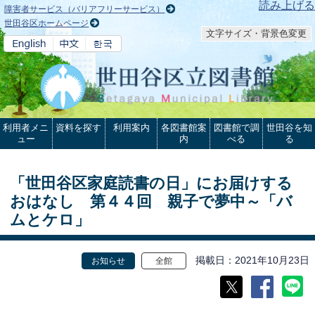
本文へ
読み上げる
障害者サービス（バリアフリーサービス）
世田谷区ホームページ
文字サイズ・背景色変更
利用者メニ
資料を探す
利用案内
各図書館案
図書館で調
世田谷を知
ュー
内
べる
る
「世田谷区家庭読書の日」にお届けする
おはなし 第４４回 親子で夢中～「バ
ムとケロ」
掲載日
2021年10月23日
お知らせ
全館