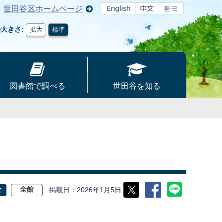
世田谷区ホームページ
の大きさ
拡大
標準
図書館で調べる
世田谷を知る
掲載日
2026年1月5日
せ
全館