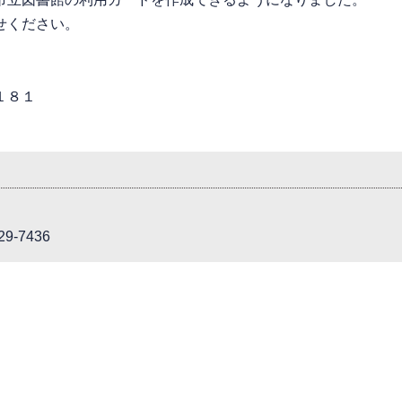
せください。
１８１
9-7436