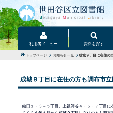
本文へ
利用者メニュー
資料を探す
トップページ
お知らせ一覧
成城９丁目に在住の
成城９丁目に在住の方も調布市立
給田１・３～５丁目、上祖師谷４・５・７丁目に
２０２６年１月から
成城９丁目
に在住の方も調布