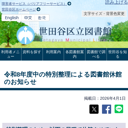
本文へ
読み上げる
障害者サービス（バリアフリーサービス）
世田谷区ホームページ
文字サイズ・背景色変更
利用者メニ
資料を探す
利用案内
各図書館案
図書館で調
世田谷を知
ュー
内
べる
る
令和8年度中の特別整理による図書館休館
のお知らせ
掲載日
2026年4月1日