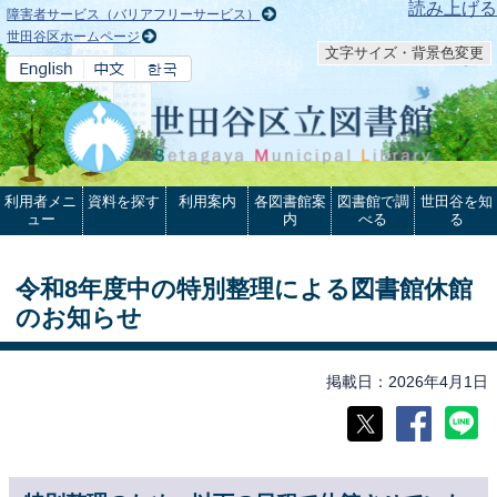
本文へ
読み上げる
障害者サービス（バリアフリーサービス）
世田谷区ホームページ
文字サイズ・背景色変更
利用者メニ
資料を探す
利用案内
各図書館案
図書館で調
世田谷を知
ュー
内
べる
る
令和8年度中の特別整理による図書館休館
のお知らせ
掲載日
2026年4月1日