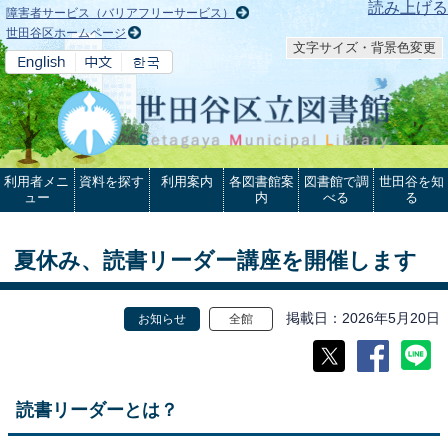
本文へ
読み上げる
障害者サービス（バリアフリーサービス）
世田谷区ホームページ
文字サイズ・背景色変更
利用者メニ
資料を探す
利用案内
各図書館案
図書館で調
世田谷を知
ュー
内
べる
る
夏休み、読書リーダー講座を開催します
掲載日
2026年5月20日
お知らせ
全館
読書リーダーとは？