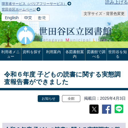
本文へ
読み上げる
障害者サービス（バリアフリーサービス）
世田谷区ホームページ
文字サイズ・背景色変更
利用者メニ
資料を探す
利用案内
各図書館案
図書館で調
世田谷を知
ュー
内
べる
る
令和６年度 子どもの読書に関する実態調
査報告書ができました
掲載日
2025年4月3日
お知らせ
全館