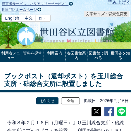
本文へ
読み上げる
障害者サービス（バリアフリーサービス）
世田谷区ホームページ
文字サイズ・背景色変更
利用者メニ
資料を探す
利用案内
各図書館案
図書館で調
世田谷を知
ュー
内
べる
る
ブックポスト（返却ポスト）を玉川総合
支所・砧総合支所に設置しました
掲載日
2026年2月16日
お知らせ
全館
令和８年２月１６日（月曜日）より玉川総合支所・砧総
合支所にブックポストを設置し、利用を開始いたしまし