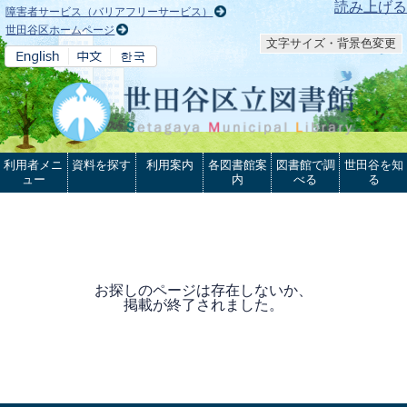
本文へ
読み上げる
障害者サービス（バリアフリーサービス）
世田谷区ホームページ
文字サイズ・背景色変更
利用者メニ
資料を探す
利用案内
各図書館案
図書館で調
世田谷を知
ュー
内
べる
る
お探しのページは存在しないか、
掲載が終了されました。