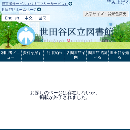
本文へ
読み上げる
障害者サービス（バリアフリーサービス）
世田谷区ホームページ
文字サイズ・背景色変更
利用者メニ
資料を探す
利用案内
各図書館案
図書館で調
世田谷を知
ュー
内
べる
る
お探しのページは存在しないか、
掲載が終了されました。