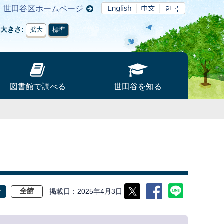
世田谷区ホームページ
の大きさ
拡大
標準
図書館で調べる
世田谷を知る
掲載日
2025年4月3日
せ
全館