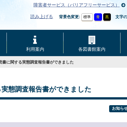
障害者サービス（バリアフリーサービス）
読み上げる
背景色変更
文字
標準
青
黒
利用案内
各図書館案内
の読書に関する実態調査報告書ができました
る実態調査報告書ができました
お知ら