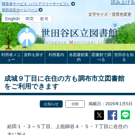
本文へ
読み上げる
障害者サービス（バリアフリーサービス）
世田谷区ホームページ
文字サイズ・背景色変更
利用者メニ
資料を探す
利用案内
各図書館案
図書館で調
世田谷を知
ュー
内
べる
る
成城９丁目に在住の方も調布市立図書館
をご利用できます
掲載日
2026年1月5日
お知らせ
全館
給田１・３～５丁目、上祖師谷４・５・７丁目に在住の
方に加え、