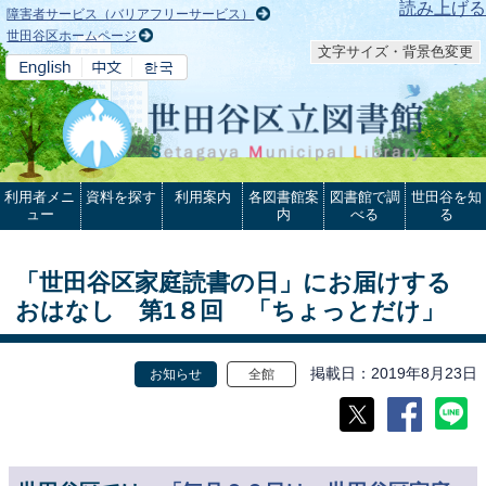
本文へ
読み上げる
障害者サービス（バリアフリーサービス）
世田谷区ホームページ
文字サイズ・背景色変更
利用者メニ
資料を探す
利用案内
各図書館案
図書館で調
世田谷を知
ュー
内
べる
る
「世田谷区家庭読書の日」にお届けする
おはなし 第1８回 「ちょっとだけ」
掲載日
2019年8月23日
お知らせ
全館