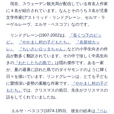
現在、スウェーデン観光局が配信している有名人作家
に４名が紹介されています。なんとそのうち３名が児童
文学作家(アストリッド・リンドグレーン、セルマ・ラ
ーゲルレーヴ、エルサ・ベスコフ）なのです。
リンドグレーン(1907-2002)は、
『長くつ下のピッ
ピ』
『やかまし村の子どもたち』
『名探偵カッ
レ』
『ちいさいロッタちゃん』
などの小学生向きの作
品が数多く翻訳されています。その中で珍しく中高生向
きの
『わたしたちの島で』
は隠れ傑作です。ある一家
が、夏の避暑に訪れた島でのダイヤモンドのように輝く
日々を描いています。リンドグレーンは、とても子ども
に愛情深い姿勢の素敵な作家です。
『やかまし村の子ど
もたち』
では、クリスマスの前日、先生がクリスマスの
話をしてくれていましたね。
エルサ・ベスコフ(1874-1953)、 彼女の絵本は
『ペレ