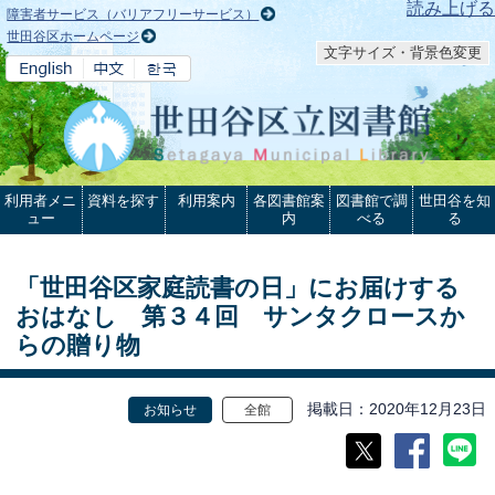
本文へ
読み上げる
障害者サービス（バリアフリーサービス）
世田谷区ホームページ
文字サイズ・背景色変更
利用者メニ
資料を探す
利用案内
各図書館案
図書館で調
世田谷を知
ュー
内
べる
る
「世田谷区家庭読書の日」にお届けする
おはなし 第３４回 サンタクロースか
らの贈り物
掲載日
2020年12月23日
お知らせ
全館