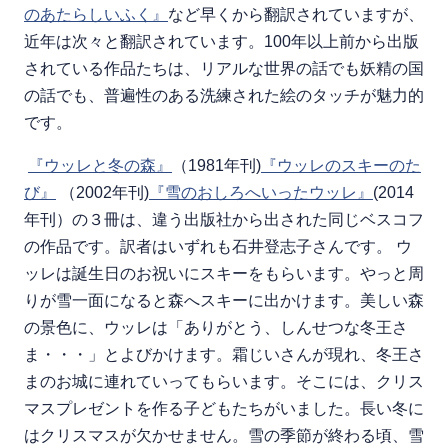
のあたらしいふく』
など早くから翻訳されていますが、
近年は次々と翻訳されています。100年以上前から出版
されている作品たちは、リアルな世界の話でも妖精の国
の話でも、普遍性のある洗練された絵のタッチが魅力的
です。
『ウッレと冬の森』
（1981年刊)
『ウッレのスキーのた
び』
（2002年刊)
『雪のおしろへいったウッレ』
(2014
年刊）の３冊は、違う出版社から出された同じベスコフ
の作品です。訳者はいずれも石井登志子さんです。 ウ
ッレは誕生日のお祝いにスキーをもらいます。やっと周
りが雪一面になると森へスキーに出かけます。美しい森
の景色に、ウッレは「ありがとう、しんせつな冬王さ
ま・・・」とよびかけます。霜じいさんが現れ、冬王さ
まのお城に連れていってもらいます。そこには、クリス
マスプレゼントを作る子どもたちがいました。長い冬に
はクリスマスが欠かせません。雪の季節が終わる頃、雪