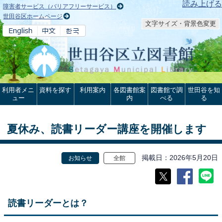
本文へ
読み上げる
障害者サービス（バリアフリーサービス）
世田谷区ホームページ
文字サイズ・背景色変更
利用者メニ
資料を探す
利用案内
各図書館案
図書館で調
世田谷を知
ュー
内
べる
る
夏休み、読書リーダー講座を開催します
掲載日
2026年5月20日
お知らせ
全館
読書リーダーとは？