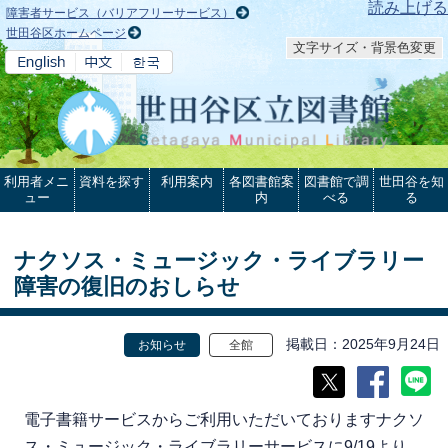
本文へ
読み上げる
障害者サービス（バリアフリーサービス）
世田谷区ホームページ
文字サイズ・背景色変更
利用者メニ
資料を探す
利用案内
各図書館案
図書館で調
世田谷を知
ュー
内
べる
る
ナクソス・ミュージック・ライブラリー
障害の復旧のおしらせ
掲載日
2025年9月24日
お知らせ
全館
電子書籍サービスからご利用いただいておりますナクソ
ス・ミュージック・ライブラリーサービスに9/19より、