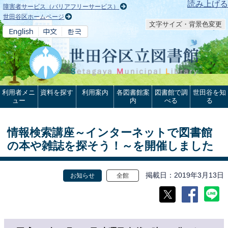
本文へ
読み上げる
障害者サービス（バリアフリーサービス）
世田谷区ホームページ
文字サイズ・背景色変更
利用者メニ
資料を探す
利用案内
各図書館案
図書館で調
世田谷を知
ュー
内
べる
る
情報検索講座～インターネットで図書館
の本や雑誌を探そう！～を開催しました
掲載日
2019年3月13日
お知らせ
全館