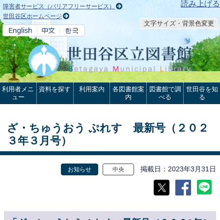
本文へ
読み上げる
障害者サービス（バリアフリーサービス）
世田谷区ホームページ
文字サイズ・背景色変更
利用者メニ
資料を探す
利用案内
各図書館案
図書館で調
世田谷を知
ュー
内
べる
る
ざ・ちゅうおう ぷれす 最新号（２０２
３年３月号）
掲載日
2023年3月31日
お知らせ
中央