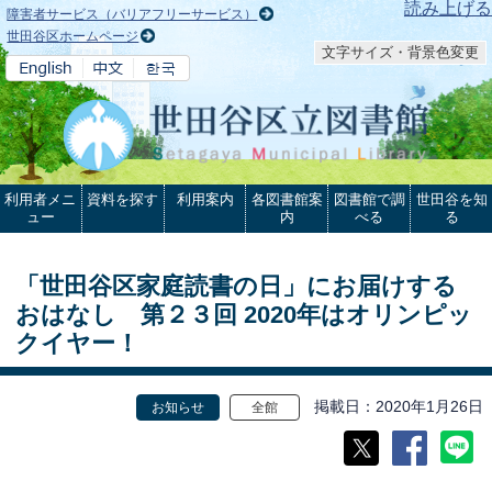
本文へ
読み上げる
障害者サービス（バリアフリーサービス）
世田谷区ホームページ
文字サイズ・背景色変更
利用者メニ
資料を探す
利用案内
各図書館案
図書館で調
世田谷を知
ュー
内
べる
る
「世田谷区家庭読書の日」にお届けする
おはなし 第２３回 2020年はオリンピッ
クイヤー！
掲載日
2020年1月26日
お知らせ
全館