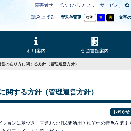
障害者サービス（バリアフリーサービス）
読み上げる
背景色変更
文字
標準
青
黒
利用案内
各図書館案内
運営の在り方に関する方針（管理運営方針）
に関する方針（管理運営方針）
お知らせ
ジョンに基づき、直営および民間活用それぞれの特色を踏ま
、添付ファイルをご覧ください。