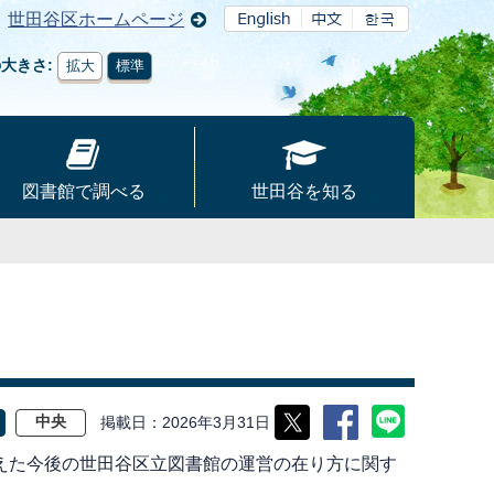
世田谷区ホームページ
の大きさ
拡大
標準
図書館で調べる
世田谷を知る
掲載日
2026年3月31日
中央
えた今後の世田谷区立図書館の運営の在り方に関す