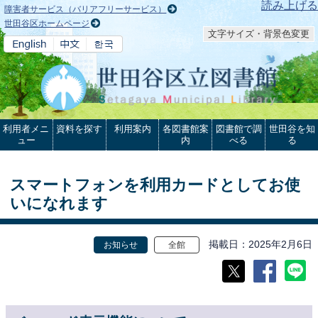
本文へ
読み上げる
障害者サービス（バリアフリーサービス）
世田谷区ホームページ
文字サイズ・背景色変更
利用者メニ
資料を探す
利用案内
各図書館案
図書館で調
世田谷を知
ュー
内
べる
る
スマートフォンを利用カードとしてお使
いになれます
掲載日
2025年2月6日
お知らせ
全館