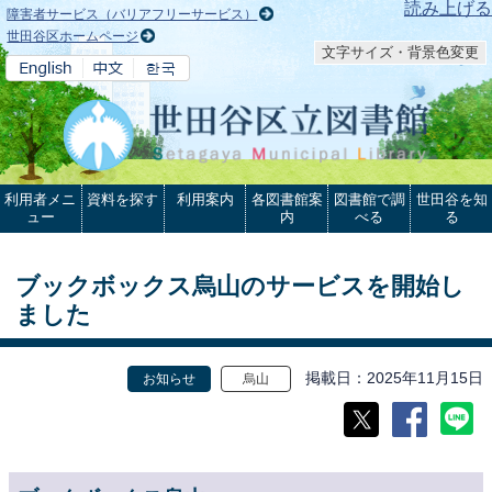
本文へ
読み上げる
障害者サービス（バリアフリーサービス）
世田谷区ホームページ
文字サイズ・背景色変更
利用者メニ
資料を探す
利用案内
各図書館案
図書館で調
世田谷を知
ュー
内
べる
る
ブックボックス烏山のサービスを開始し
ました
掲載日
2025年11月15日
お知らせ
烏山