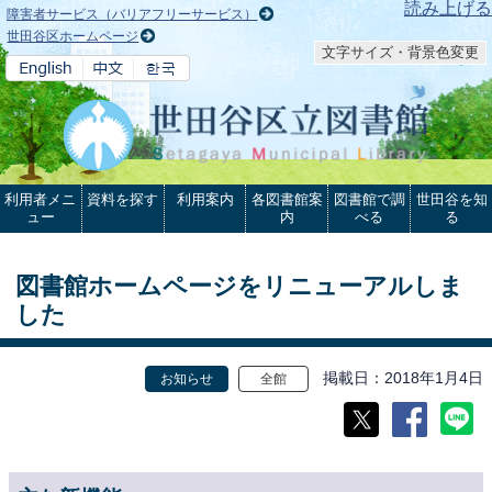
本文へ
読み上げる
障害者サービス（バリアフリーサービス）
世田谷区ホームページ
文字サイズ・背景色変更
利用者メニ
資料を探す
利用案内
各図書館案
図書館で調
世田谷を知
ュー
内
べる
る
図書館ホームページをリニューアルしま
した
掲載日
2018年1月4日
お知らせ
全館