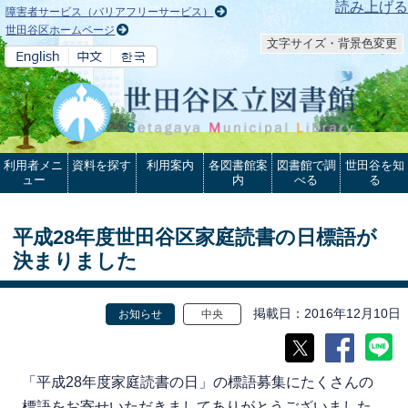
本文へ
読み上げる
障害者サービス（バリアフリーサービス）
世田谷区ホームページ
文字サイズ・背景色変更
利用者メニ
資料を探す
利用案内
各図書館案
図書館で調
世田谷を知
ュー
内
べる
る
平成28年度世田谷区家庭読書の日標語が
決まりました
掲載日
2016年12月10日
お知らせ
中央
「平成28年度家庭読書の日」の標語募集にたくさんの
標語をお寄せいただきましてありがとうございました。